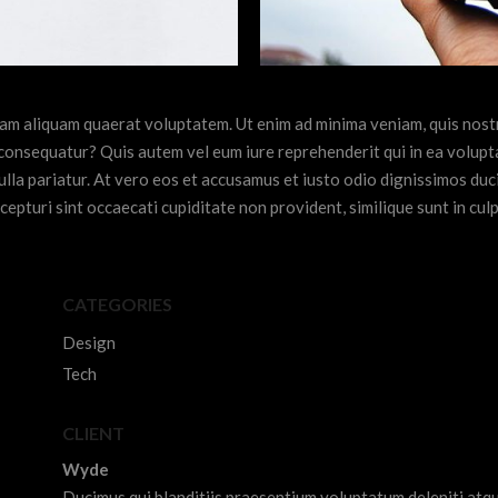
am aliquam quaerat voluptatem. Ut enim ad minima veniam, quis nost
 consequatur? Quis autem vel eum iure reprehenderit qui in ea volupt
ulla pariatur. At vero eos et accusamus et iusto odio dignissimos du
epturi sint occaecati cupiditate non provident, similique sunt in culpa
CATEGORIES
Design
Tech
CLIENT
Wyde
Ducimus qui blanditiis praesentium voluptatum deleniti atq