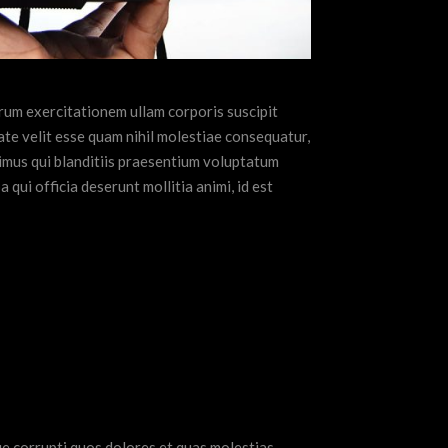
rum exercitationem ullam corporis suscipit
ate velit esse quam nihil molestiae consequatur,
cimus qui blanditiis praesentium voluptatum
 qui officia deserunt mollitia animi, id est
ue corrupti quos dolores et quas molestias