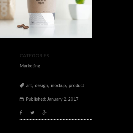
CATEGORIES
Marketing
art
,
design
,
mockup
,
product
Published:
January 2, 2017