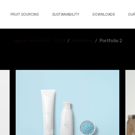
FRUIT SOURCING
SUSTAINABILITY
DOWNLOADS
OUR
Jaguar Fresh Fruit – 2024
/
Marketing
/
Portfolio 2